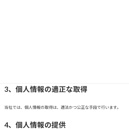
サービス、イベント等のご案内送付
顧客サポート、メンテナンスの提供
お問い合わせ・ご相談への対応
各種会員制サービスの提供
サービス開発、アンケート調査実施、モニター等の実施
契約の履行
採用応募者に関する個人情報
採用応募者（インターンシップを含む）への採用情報等の
提供・連絡
当社での採用業務管理
3、個人情報の適正な取得
当社では、個人情報の取得は、適法かつ公正な手段で行います。
4、個人情報の提供